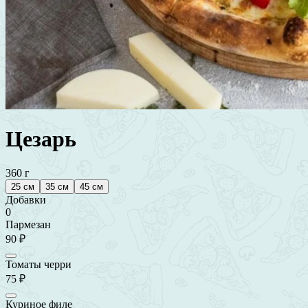
Цезарь
360 г
25 см
35 см
45 см
Добавки
0
Пармезан
90 ₽
Томаты черри
75 ₽
Куриное филе