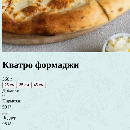
Кватро формаджи
360 г
25 см
35 см
45 см
Добавки
0
Пармезан
90 ₽
Чеддер
95 ₽