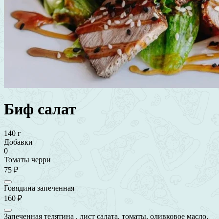
Биф салат
140 г
Добавки
0
Томаты черри
75 ₽
Говядина запеченная
160 ₽
Запеченная телятина , лист салата, томаты, оливковое масло,